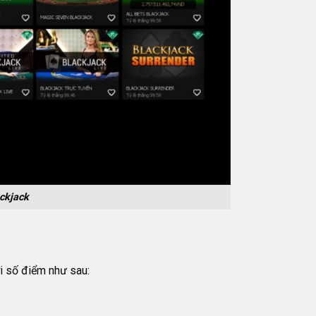
ackjack
ới số điểm như sau: