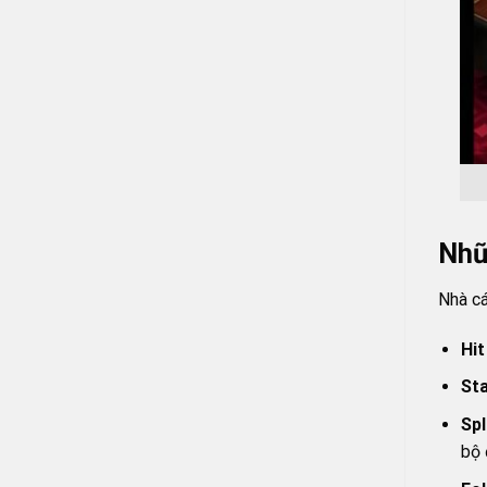
Nhữ
Nhà cá
Hit
Sta
Spl
bộ 