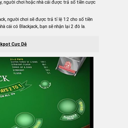
, người chơi hoặc nhà cái được trả số tiền cược
ck, người chơi sẽ được trả tỉ lệ 1:2 cho số tiền
à cái có Blackjack, bạn sẽ nhận lại 2 đô la.
ckpot Cực Dễ