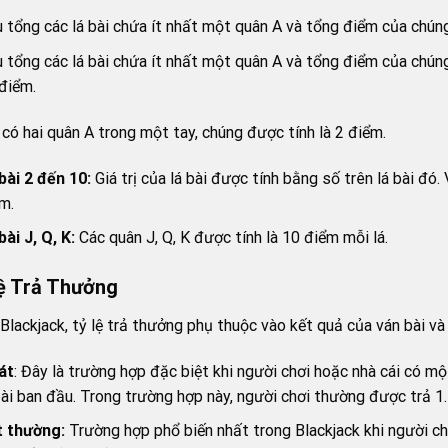
 tổng các lá bài chứa ít nhất một quân A và tổng điểm của chúng 
 tổng các lá bài chứa ít nhất một quân A và tổng điểm của chúng
điểm.
 có hai quân A trong một tay, chúng được tính là 2 điểm.
bài 2 đến 10:
Giá trị của lá bài được tính bằng số trên lá bài đó. Ví
m.
bài J, Q, K:
Các quân J, Q, K được tính là 10 điểm mỗi lá.
ệ Trả Thưởng
Blackjack, tỷ lệ trả thưởng phụ thuộc vào kết quả của ván bài v
lát
: Đây là trường hợp đặc biệt khi người chơi hoặc nhà cái có một l
bài ban đầu. Trong trường hợp này, người chơi thường được trả 1.
t thường:
Trường hợp phổ biến nhất trong Blackjack khi người ch