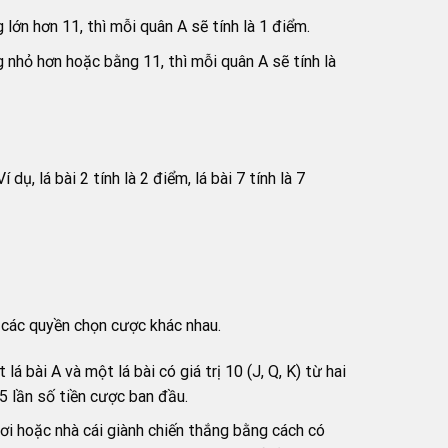
lớn hơn 11, thì mỗi quân A sẽ tính là 1 điểm.
 nhỏ hơn hoặc bằng 11, thì mỗi quân A sẽ tính là
 dụ, lá bài 2 tính là 2 điểm, lá bài 7 tính là 7
à các quyền chọn cược khác nhau.
á bài A và một lá bài có giá trị 10 (J, Q, K) từ hai
5 lần số tiền cược ban đầu.
ơi hoặc nhà cái giành chiến thắng bằng cách có