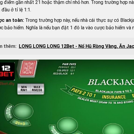
g điểm gần nhất 21 hoặc thậm chí nhỏ hơn. Trong trường hợp này
 đầu ở tỉ lệ 1:1.
ợc an toàn:
Trong trường hợp này, nếu nhà cái thực sự có Blackja
c bảo hiểm. Nghĩa là nếu bạn đặt 1 đô la vào cược bảo hiểm và nh
m thêm:
LONG LONG LONG 12Bet - Nổ Hũ Rồng Vàng, Ăn Ja