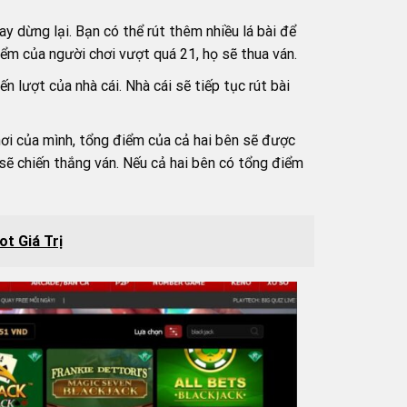
y dừng lại. Bạn có thể rút thêm nhiều lá bài để
m của người chơi vượt quá 21, họ sẽ thua ván.
n lượt của nhà cái. Nhà cái sẽ tiếp tục rút bài
hơi của mình, tổng điểm của cả hai bên sẽ được
ẽ chiến thắng ván. Nếu cả hai bên có tổng điểm
t Giá Trị