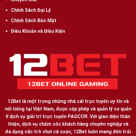
Chính Sách Đại Lý
Chính Sách Bảo Mật
Điều Khoản và Điều Kiện
12Bet
là một trong những nhà cái trực tuyến uy tín và
nổi tiếng tại Việt Nam, được cấp phép và quản lý cơ quản
lí dịch vụ giải trí trực tuyến PAGCOR. Với giao diện thân
thiện, dịch vụ chăm sóc khách hàng chuyên nghiệp và
đa dạng các trò chơi cá cược, 12Bet luôn mang đến trải