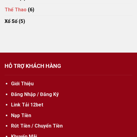
Thể Thao
(6)
Xổ Số
(5)
HỖ TRỢ KHÁCH HÀNG
Giới Thiệu
Đăng Nhập / Đăng Ký
Link Tải 12bet
Nạp Tiền
Rút Tiền / Chuyển Tiền
Khuyến Mãi