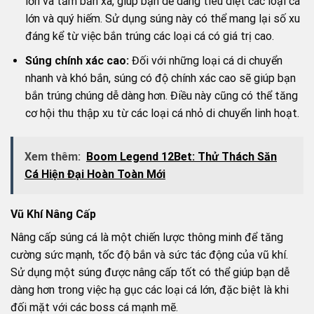
lớn và tầm bắn xa, giúp bạn dễ dàng tiêu diệt các loại cá
lớn và quý hiếm. Sử dụng súng này có thể mang lại số xu
đáng kể từ việc bắn trúng các loại cá có giá trị cao.
Súng chính xác cao:
Đối với những loại cá di chuyển
nhanh và khó bắn, súng có độ chính xác cao sẽ giúp bạn
bắn trúng chúng dễ dàng hơn. Điều này cũng có thể tăng
cơ hội thu thập xu từ các loại cá nhỏ di chuyển linh hoạt.
Xem thêm:
Boom Legend 12Bet: Thử Thách Săn
Cá Hiện Đại Hoàn Toàn Mới
Vũ Khí Nâng Cấp
Nâng cấp súng cá là một chiến lược thông minh để tăng
cường sức mạnh, tốc độ bắn và sức tác động của vũ khí.
Sử dụng một súng được nâng cấp tốt có thể giúp bạn dễ
dàng hơn trong việc hạ gục các loại cá lớn, đặc biệt là khi
đối mặt với các boss cá mạnh mẽ.