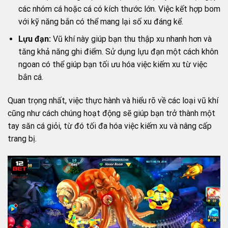
các nhóm cá hoặc cá có kích thước lớn. Việc kết hợp bom
với kỹ năng bắn có thể mang lại số xu đáng kể.
Lựu đạn:
Vũ khí này giúp bạn thu thập xu nhanh hơn và
tăng khả năng ghi điểm. Sử dụng lựu đạn một cách khôn
ngoan có thể giúp bạn tối ưu hóa việc kiếm xu từ việc
bắn cá.
Quan trọng nhất, việc thực hành và hiểu rõ về các loại vũ khí
cũng như cách chúng hoạt động sẽ giúp bạn trở thành một
tay săn cá giỏi, từ đó tối đa hóa việc kiếm xu và nâng cấp
trang bị.