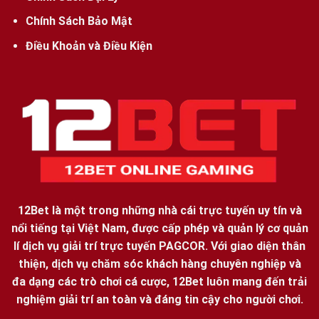
Chính Sách Bảo Mật
Điều Khoản và Điều Kiện
12Bet
là một trong những nhà cái trực tuyến uy tín và
nổi tiếng tại Việt Nam, được cấp phép và quản lý cơ quản
lí dịch vụ giải trí trực tuyến PAGCOR. Với giao diện thân
thiện, dịch vụ chăm sóc khách hàng chuyên nghiệp và
đa dạng các trò chơi cá cược, 12Bet luôn mang đến trải
nghiệm giải trí an toàn và đáng tin cậy cho người chơi.