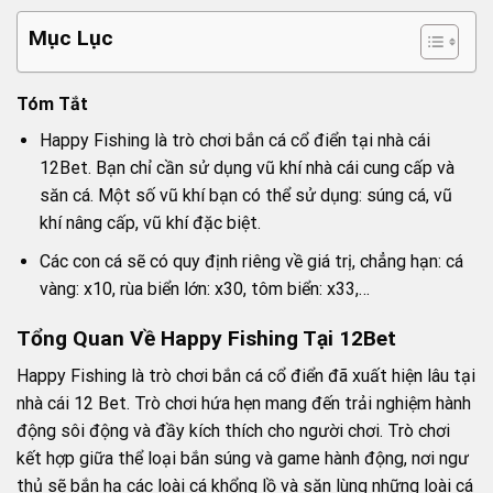
Mục Lục
Tóm Tắt
Happy Fishing là trò chơi bắn cá cổ điển tại nhà cái
12Bet. Bạn chỉ cần sử dụng vũ khí nhà cái cung cấp và
săn cá. Một số vũ khí bạn có thể sử dụng: súng cá, vũ
khí nâng cấp, vũ khí đặc biệt.
Các con cá sẽ có quy định riêng về giá trị, chẳng hạn: cá
vàng: x10, rùa biển lớn: x30, tôm biển: x33,…
Tổng Quan Về Happy Fishing Tại 12Bet
Happy Fishing là trò chơi bắn cá cổ điển đã xuất hiện lâu tại
nhà cái 12 Bet. Trò chơi hứa hẹn mang đến trải nghiệm hành
động sôi động và đầy kích thích cho người chơi. Trò chơi
kết hợp giữa thể loại bắn súng và game hành động, nơi ngư
thủ sẽ bắn hạ các loài cá khổng lồ và săn lùng những loài cá