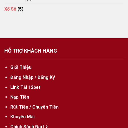
Xổ Số
(5)
HỖ TRỢ KHÁCH HÀNG
Giới Thiệu
Đăng Nhập / Đăng Ký
Link Tải 12bet
Nạp Tiền
Rút Tiền / Chuyển Tiền
Khuyến Mãi
Chính Sách Đại Lý