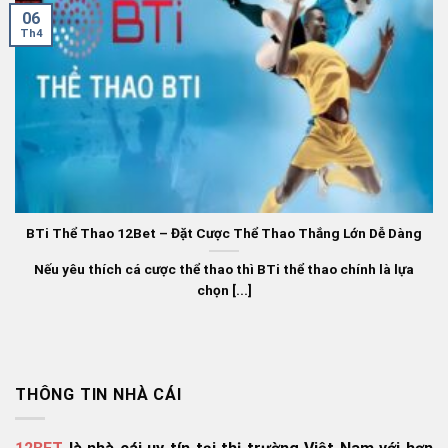
06
Th4
BTi Thể Thao 12Bet – Đặt Cược Thể Thao Thắng Lớn Dễ Dàng
Nếu yêu thích cá cược thể thao thì BTi thể thao chính là lựa
chọn [...]
THÔNG TIN NHÀ CÁI